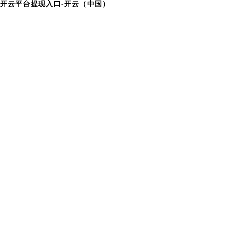
开云平台提现入口-开云（中国）