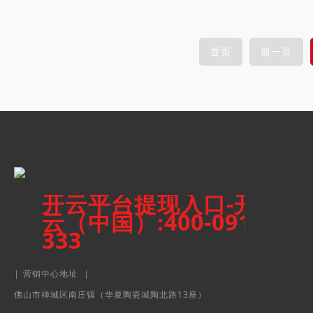
首页
前一页
开云平台提现入口-开
云（中国）:400-0917-
333
|
营销中心地址
|
佛山市禅城区南庄镇（华夏陶瓷城陶北路13座）