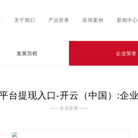
页
关于我们
产品世界
应用案例
新闻中心
发展历程
企业荣誉
平台提现入口-开云（中国）:企
企业荣誉