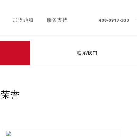
加盟迪加
服务支持
400-0917-333
|
联系我们
业荣誉