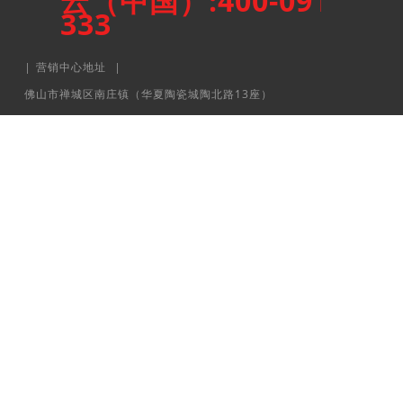
云（中国）:400-0917-
333
|
营销中心地址
|
佛山市禅城区南庄镇（华夏陶瓷城陶北路13座）
关于我们
企业介绍
发展历程
企业荣誉
联系我们