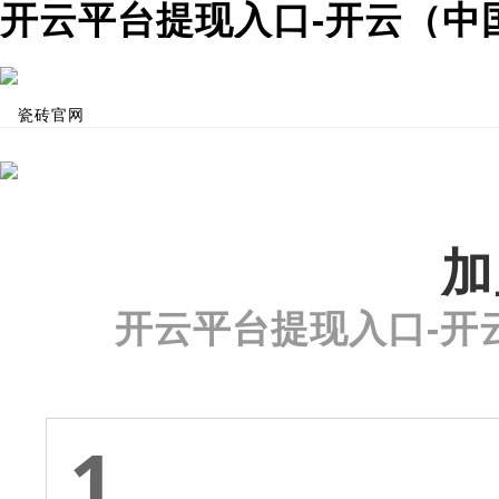
开云平台提现入口-开云（中
加
开云平台提现入口-开云（中
1