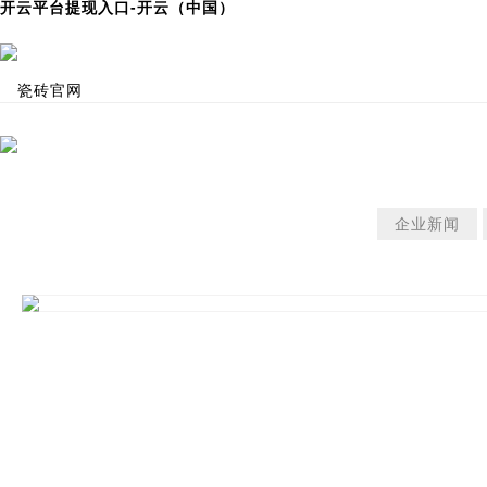
开云平台提现入口-开云（中国）
企业新闻