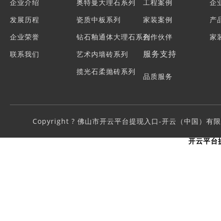
企业介绍
奥特曼大理石系列
工程案例
企
发展历程
瓷质中板系列
家装案例
产
企业荣誉
钻石釉通体大理石系列
合作伙伴
家
服务支持
联系我们
艺术内墙砖系列
揽光石柔抛砖系列
品质服务
亮面小岩板系列
门店服务
天鹅绒质感砖系列
常见问题
Copyright ? 佛山市开云平台提现入口-开云（中国）有限
哑光复刻釉系列
开云平台