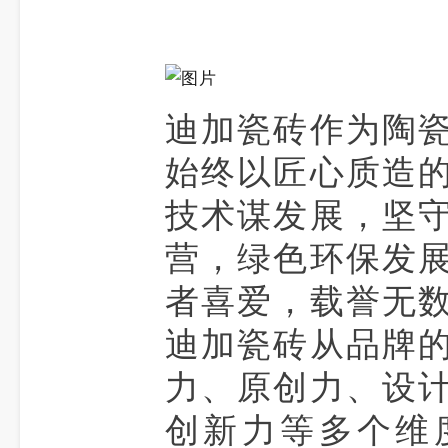
迪加瓷砖作为陶
始终以匠心质造
技术谋发展，坚
营，绿色环保发
者喜爱，载誉无
迪加瓷砖从品牌
力、原创力、设
创新力等多个维