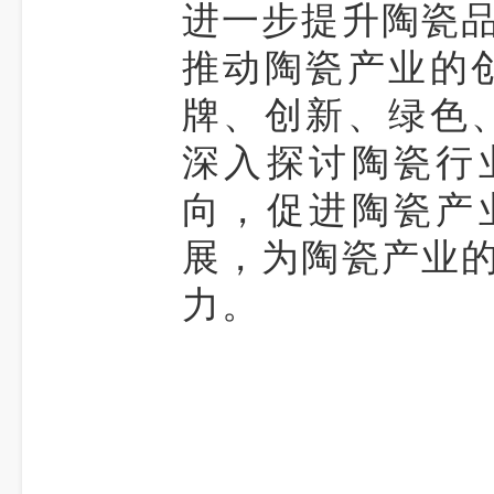
进一步提升陶瓷
推动陶瓷产业的
牌、创新、绿色
深入探讨陶瓷行
向，促进陶瓷产
展，为陶瓷产业
力。