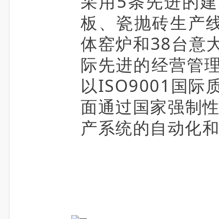
采用5条先进的
板、瓷抛砖生产线
体窑炉和38台意
际先进的经营管
以ISO9001国
面通过国家强制性
产系统的自动化