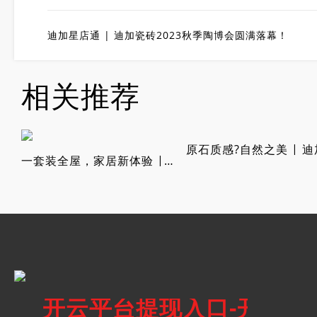
迪加星店通 | 迪加瓷砖2023秋季陶博会圆满落幕！
相关推荐
一套装全屋，家居新体验 | 一砖多尺 ? 迪加瓷砖子母系列
开云平台提现入口-开