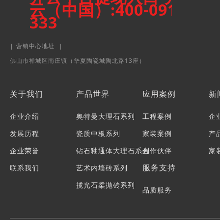
云（中国）:400-0917-
333
|
营销中心地址
|
佛山市禅城区南庄镇（华夏陶瓷城陶北路13座）
关于我们
产品世界
应用案例
新
企业介绍
奥特曼大理石系列
工程案例
企
发展历程
瓷质中板系列
家装案例
产
企业荣誉
钻石釉通体大理石系列
合作伙伴
家
服务支持
联系我们
艺术内墙砖系列
揽光石柔抛砖系列
品质服务
亮面小岩板系列
门店服务
天鹅绒质感砖系列