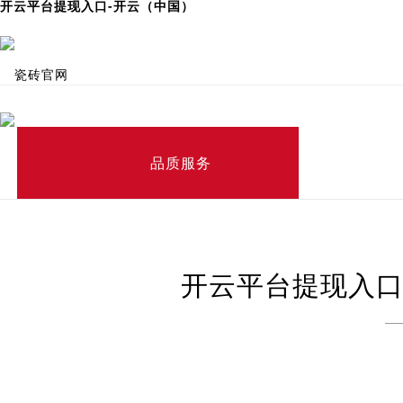
开云平台提现入口-开云（中国）
品质服务
开云平台提现入口