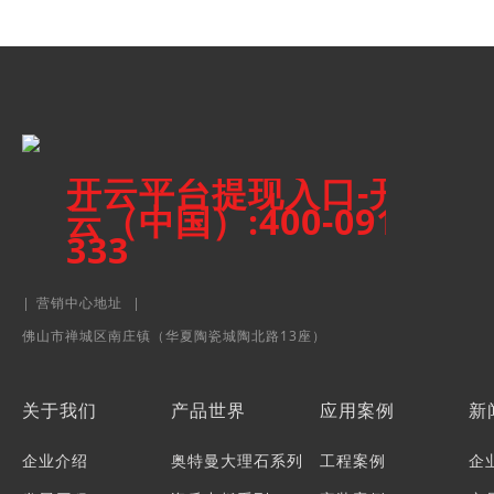
开云平台提现入口-开
云（中国）:400-0917-
333
|
营销中心地址
|
佛山市禅城区南庄镇（华夏陶瓷城陶北路13座）
关于我们
产品世界
应用案例
新
企业介绍
奥特曼大理石系列
工程案例
企