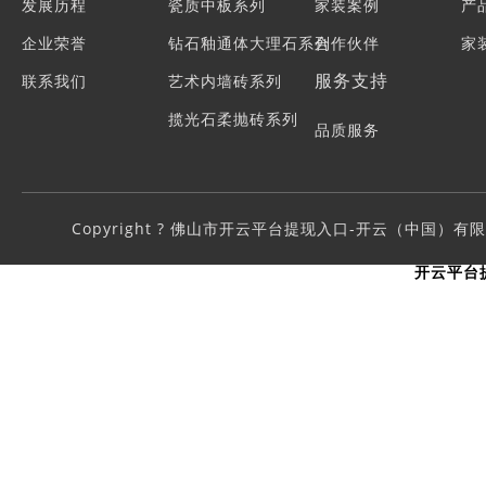
发展历程
瓷质中板系列
家装案例
产
企业荣誉
钻石釉通体大理石系列
合作伙伴
家
服务支持
联系我们
艺术内墙砖系列
揽光石柔抛砖系列
品质服务
亮面小岩板系列
门店服务
天鹅绒质感砖系列
常见问题
Copyright ? 佛山市开云平台提现入口-开云（中国）有限
哑光复刻釉系列
开云平台